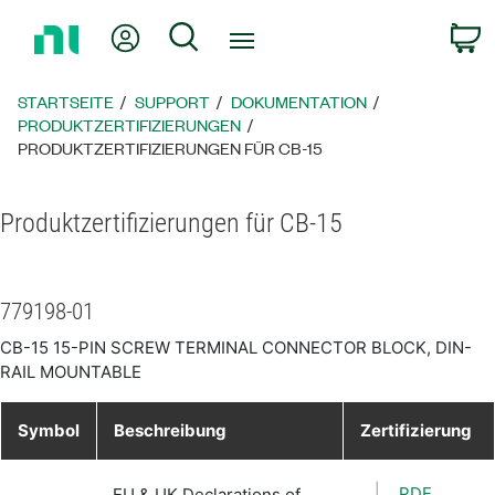
Zurück
Mein Konto
Suche
W
zur
Startseite
STARTSEITE
SUPPORT
DOKUMENTATION
PRODUKTZERTIFIZIERUNGEN
PRODUKTZERTIFIZIERUNGEN FÜR CB-15
Produktzertifizierungen für CB-15
779198-01
CB-15 15-PIN SCREW TERMINAL CONNECTOR BLOCK, DIN-
RAIL MOUNTABLE
Symbol
Beschreibung
Zertifizierung
PDF
EU & UK Declarations of