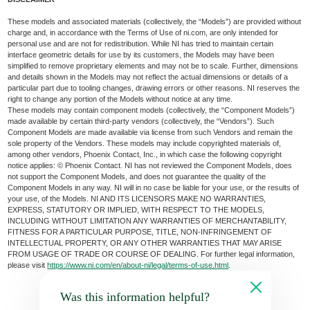
These models and associated materials (collectively, the “Models”) are provided without
charge and, in accordance with the Terms of Use of ni.com, are only intended for
personal use and are not for redistribution. While NI has tried to maintain certain
interface geometric details for use by its customers, the Models may have been
simplified to remove proprietary elements and may not be to scale. Further, dimensions
and details shown in the Models may not reflect the actual dimensions or details of a
particular part due to tooling changes, drawing errors or other reasons. NI reserves the
right to change any portion of the Models without notice at any time.
These models may contain component models (collectively, the “Component Models”)
made available by certain third-party vendors (collectively, the “Vendors”). Such
Component Models are made available via license from such Vendors and remain the
sole property of the Vendors. These models may include copyrighted materials of,
among other vendors, Phoenix Contact, Inc., in which case the following copyright
notice applies: © Phoenix Contact. NI has not reviewed the Component Models, does
not support the Component Models, and does not guarantee the quality of the
Component Models in any way. NI will in no case be liable for your use, or the results of
your use, of the Models. NI AND ITS LICENSORS MAKE NO WARRANTIES,
EXPRESS, STATUTORY OR IMPLIED, WITH RESPECT TO THE MODELS,
INCLUDING WITHOUT LIMITATION ANY WARRANTIES OF MERCHANTABILITY,
FITNESS FOR A PARTICULAR PURPOSE, TITLE, NON-INFRINGEMENT OF
INTELLECTUAL PROPERTY, OR ANY OTHER WARRANTIES THAT MAY ARISE
FROM USAGE OF TRADE OR COURSE OF DEALING. For further legal information,
please visit
https://www.ni.com/en/about-ni/legal/terms-of-use.html
.
Was this information helpful?