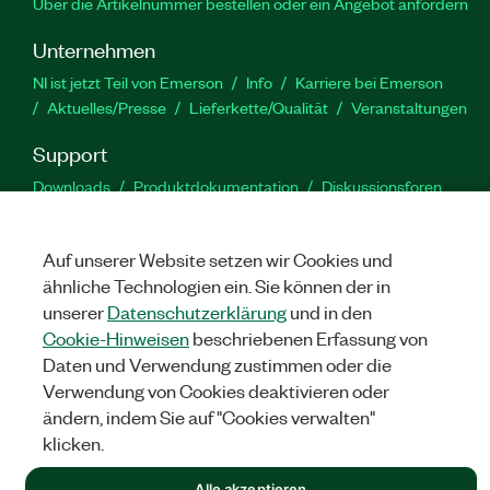
Über die Artikelnummer bestellen oder ein Angebot anfordern
Unternehmen
NI ist jetzt Teil von Emerson
Info
Karriere bei Emerson
Aktuelles/Presse
Lieferkette/Qualität
Veranstaltungen
Support
Downloads
Produktdokumentation
Diskussionsforen
Produktaktivierung
Serviceanfrage stellen
Feedback
zur Website
Auf unserer Website setzen wir Cookies und
ähnliche Technologien ein. Sie können der in
YouTube
Twitter
Facebook
Linked
In
unserer
Datenschutzerklärung
und in den
Cookie-Hinweisen
beschriebenen Erfassung von
Daten und Verwendung zustimmen oder die
Verwendung von Cookies deaktivieren oder
©
NATIONAL INSTRUMENTS CORP. ALLE RECHTE VORBEHALTEN.
ändern, indem Sie auf "Cookies verwalten"
RECHTLICHE HINWEISE
|
IMPRINT
|
DATENSCHUTZ
|
Cookies
klicken.
verwalten
Alle akzeptieren