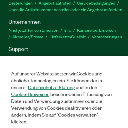
Bestellungen
Angebot aufrufen
Servicebedingungen
Über die Artikelnummer bestellen oder ein Angebot anfordern
Unternehmen
NI ist jetzt Teil von Emerson
Info
Karriere bei Emerson
Aktuelles/Presse
Lieferkette/Qualität
Veranstaltungen
Support
Downloads
Produktdokumentation
Diskussionsforen
Produktaktivierung
Serviceanfrage stellen
Feedback
zur Website
Auf unserer Website setzen wir Cookies und
ähnliche Technologien ein. Sie können der in
unserer
Datenschutzerklärung
und in den
YouTube
Twitter
Facebook
Linked
In
Cookie-Hinweisen
beschriebenen Erfassung von
Daten und Verwendung zustimmen oder die
Verwendung von Cookies deaktivieren oder
©
NATIONAL INSTRUMENTS CORP. ALLE RECHTE VORBEHALTEN.
ändern, indem Sie auf "Cookies verwalten"
klicken.
RECHTLICHE HINWEISE
|
IMPRINT
|
DATENSCHUTZ
|
Cookies
verwalten