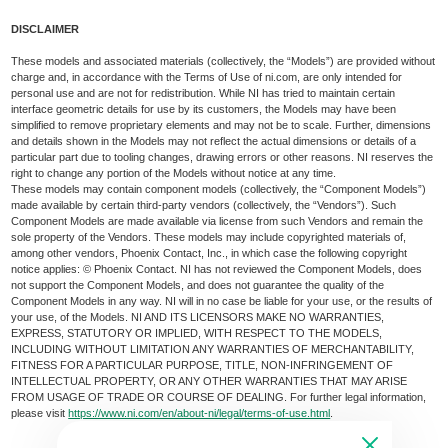
DISCLAIMER
These models and associated materials (collectively, the “Models”) are provided without
charge and, in accordance with the Terms of Use of ni.com, are only intended for
personal use and are not for redistribution. While NI has tried to maintain certain
interface geometric details for use by its customers, the Models may have been
simplified to remove proprietary elements and may not be to scale. Further, dimensions
and details shown in the Models may not reflect the actual dimensions or details of a
particular part due to tooling changes, drawing errors or other reasons. NI reserves the
right to change any portion of the Models without notice at any time.
These models may contain component models (collectively, the “Component Models”)
made available by certain third-party vendors (collectively, the “Vendors”). Such
Component Models are made available via license from such Vendors and remain the
sole property of the Vendors. These models may include copyrighted materials of,
among other vendors, Phoenix Contact, Inc., in which case the following copyright
notice applies: © Phoenix Contact. NI has not reviewed the Component Models, does
not support the Component Models, and does not guarantee the quality of the
Component Models in any way. NI will in no case be liable for your use, or the results of
your use, of the Models. NI AND ITS LICENSORS MAKE NO WARRANTIES,
EXPRESS, STATUTORY OR IMPLIED, WITH RESPECT TO THE MODELS,
INCLUDING WITHOUT LIMITATION ANY WARRANTIES OF MERCHANTABILITY,
FITNESS FOR A PARTICULAR PURPOSE, TITLE, NON-INFRINGEMENT OF
INTELLECTUAL PROPERTY, OR ANY OTHER WARRANTIES THAT MAY ARISE
FROM USAGE OF TRADE OR COURSE OF DEALING. For further legal information,
please visit
https://www.ni.com/en/about-ni/legal/terms-of-use.html
.