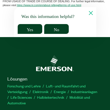
FROM USAGE OF TRADE OR COURSE OF DEALING. For further legal information,
please visit
https://www.ni.com/en/about-ni/legal/terms-of-use.html
.
Was this information helpful?
Yes
No
Lösungen
Forschung und Lehre
Luft- und Raumfahrt und
Verteidigung
Elektronik
Energie
Industrieanlagen
Life Sciences
Halbleitertechnik
Mobilität und
Automotive