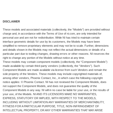
DISCLAIMER
These models and associated materials (collectively, the “Models”) are provided without
charge and, in accordance with the Terms of Use of ni.com, are only intended for
personal use and are not for redistribution. While NI has tried to maintain certain
interface geometric details for use by its customers, the Models may have been
simplified to remove proprietary elements and may not be to scale. Further, dimensions
and details shown in the Models may not reflect the actual dimensions or details of a
particular part due to tooling changes, drawing errors or other reasons. NI reserves the
right to change any portion of the Models without notice at any time.
These models may contain component models (collectively, the “Component Models”)
made available by certain third-party vendors (collectively, the “Vendors”). Such
Component Models are made available via license from such Vendors and remain the
sole property of the Vendors. These models may include copyrighted materials of,
among other vendors, Phoenix Contact, Inc., in which case the following copyright
notice applies: © Phoenix Contact. NI has not reviewed the Component Models, does
not support the Component Models, and does not guarantee the quality of the
Component Models in any way. NI will in no case be liable for your use, or the results of
your use, of the Models. NI AND ITS LICENSORS MAKE NO WARRANTIES,
EXPRESS, STATUTORY OR IMPLIED, WITH RESPECT TO THE MODELS,
INCLUDING WITHOUT LIMITATION ANY WARRANTIES OF MERCHANTABILITY,
FITNESS FOR A PARTICULAR PURPOSE, TITLE, NON-INFRINGEMENT OF
INTELLECTUAL PROPERTY, OR ANY OTHER WARRANTIES THAT MAY ARISE