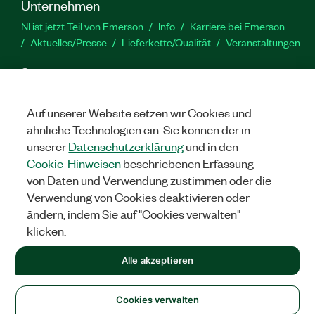
Unternehmen
NI ist jetzt Teil von Emerson
Info
Karriere bei Emerson
Aktuelles/Presse
Lieferkette/Qualität
Veranstaltungen
Support
Downloads
Produktdokumentation
Diskussionsforen
Produktaktivierung
Serviceanfrage stellen
Feedback
Auf unserer Website setzen wir Cookies und
zur Website
ähnliche Technologien ein. Sie können der in
unserer
Datenschutzerklärung
und in den
Cookie-Hinweisen
beschriebenen Erfassung
YouTube
Twitter
Facebook
Linked
In
von Daten und Verwendung zustimmen oder die
Verwendung von Cookies deaktivieren oder
ändern, indem Sie auf "Cookies verwalten"
©
2026
NATIONAL INSTRUMENTS CORP. ALLE RECHTE
klicken.
VORBEHALTEN.
+1 877 388 1952
Alle akzeptieren
RECHTLICHE HINWEISE
|
IMPRINT
|
DATENSCHUTZ
|
Cookies
verwalten
United States
Cookies verwalten