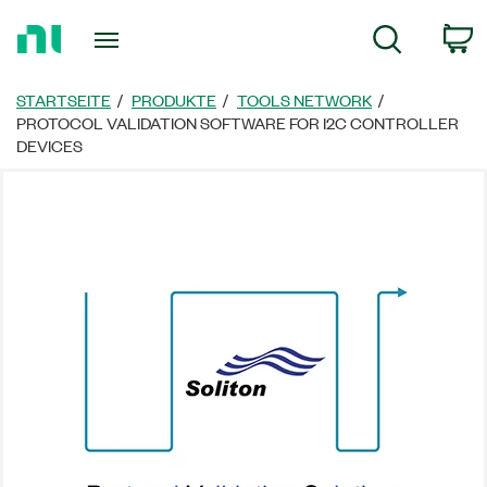
Zurück
W
Suche
zur
Startseite
STARTSEITE
PRODUKTE
TOOLS NETWORK
PROTOCOL VALIDATION SOFTWARE FOR I2C CONTROLLER
DEVICES