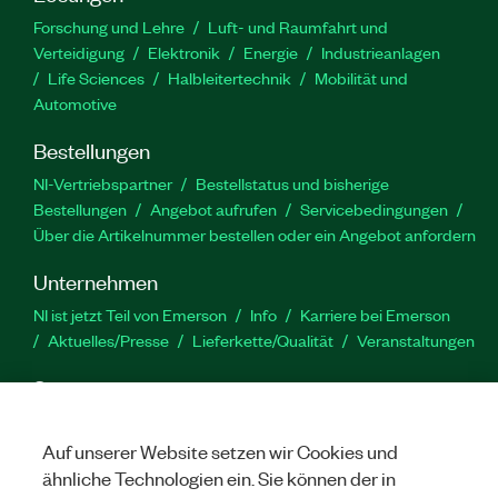
Automatisierungsplattformen wie TestStand und
Forschung und Lehre
Luft- und Raumfahrt und
Python. Zur Validierung mit diesem Tool ist eine
Verteidigung
Elektronik
Energie
Industrieanlagen
benutzerdefinierte Interposer-Karte von Soliton
Life Sciences
Halbleitertechnik
Mobilität und
erforderlich. Auf Anfrage wird eine kostenlose
Automotive
Karte zur Verfügung gestellt.
Bestellungen
Artikelnummer(n):
788921-35
|
788920-35
NI-Vertriebspartner
Bestellstatus und bisherige
Bestellungen
Angebot aufrufen
Servicebedingungen
Über die Artikelnummer bestellen oder ein Angebot anfordern
Unternehmen
NI ist jetzt Teil von Emerson
Info
Karriere bei Emerson
Aktuelles/Presse
Lieferkette/Qualität
Veranstaltungen
Support
Downloads
Produktdokumentation
Diskussionsforen
Produktaktivierung
Serviceanfrage stellen
Feedback
Auf unserer Website setzen wir Cookies und
zur Website
ähnliche Technologien ein. Sie können der in