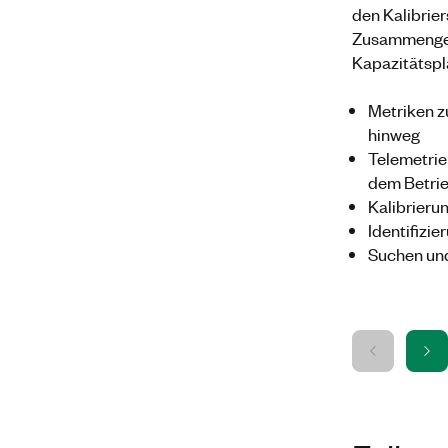
den Kalibrie
Zusammengef
Kapazitätspl
Metriken z
hinweg
Telemetri
dem Betri
Kalibrieru
Identifizi
Suchen und