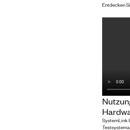
Entdecken Si
Nutzung
Hardwa
SystemLink bi
Testsystema