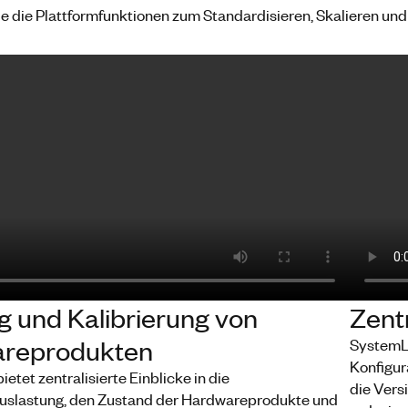
e die Plattformfunktionen zum Standardisieren, Skalieren und
 und Kalibrierung von
Zent
reprodukten
SystemLi
Konfigur
etet zentralisierte Einblicke in die
die Vers
uslastung, den Zustand der Hardwareprodukte und