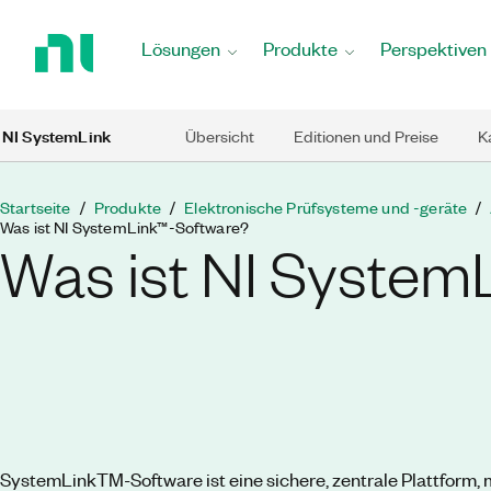
Zurück
zur
Lösungen
Produkte
Perspektiven
Startseite
Skip to main content
NI SystemLink
Übersicht
Editionen und Preise
K
Startseite
Produkte
Elektronische Prüfsysteme und -geräte
Was ist NI SystemLink™-Software?
Was ist NI System
SystemLinkTM-Software ist eine sichere, zentrale Plattform, m