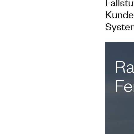
Fallst
Kunde
Syste
Ra
Fe