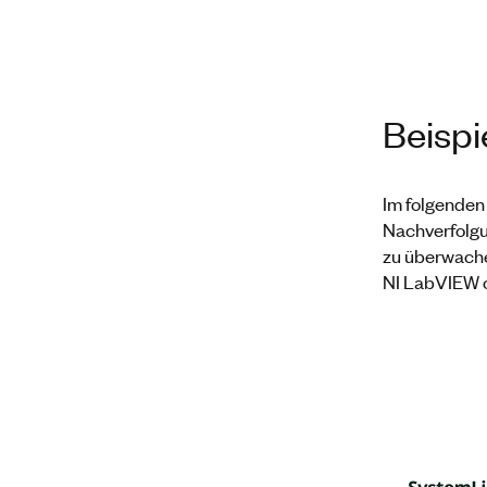
Beispi
Im folgenden
Nachverfolg
zu überwache
NI LabVIEW o