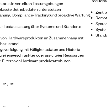
reduzier
rstatus in verteilten Testumgebungen.
asste Betriebsdaten unterstützen
Zentra
anung, Compliance-Tracking und proaktive Wartung.
Remote
System
ur Testauslastung über Systeme und Standorte
Syste
Standa
e von Hardwareprodukten im Zusammenhang mit
ebszustand
ngsverfolgung mit Fälligkeitsdaten und Historie
erung eingeschränkter oder ungültiger Ressourcen
 Filtern von Hardwareproduktattributen
01
/
03