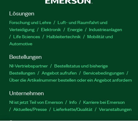
Erfahrung mit den in den Kursen LabVIEW-
Grundlagen 1 und LabVIEW-Grundlagen 2
Lösungen
behandelten Themen ist erforderlich.
Forschung und Lehre
Luft- und Raumfahrt und
Verteidigung
Elektronik
Energie
Industrieanlagen
Life Sciences
Halbleitertechnik
Mobilität und
Artikelnummer(n):
910965-71
Automotive
Bestellungen
NI-Vertriebspartner
Bestellstatus und bisherige
Bestellungen
Angebot aufrufen
Servicebedingungen
Über die Artikelnummer bestellen oder ein Angebot anfordern
Unternehmen
NI ist jetzt Teil von Emerson
Info
Karriere bei Emerson
Aktuelles/Presse
Lieferkette/Qualität
Veranstaltungen
Support
Downloads
Produktdokumentation
Diskussionsforen