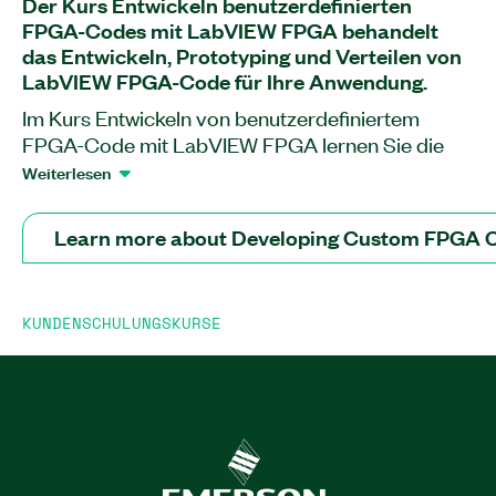
Der Kurs Entwickeln benutzerdefinierten
FPGA-Codes mit LabVIEW FPGA behandelt
das Entwickeln, Prototyping und Verteilen von
LabVIEW FPGA-Code für Ihre Anwendung.
Im Kurs Entwickeln von benutzerdefiniertem
FPGA-Code mit LabVIEW FPGA lernen Sie die
Funktionsweise des LabVIEW FPGA Modules und
Weiterlesen
seiner Komponenten kennen. In diesem Kurs
erlernen und erzeugen Sie analoge und digitale
Learn more about Developing Custom FPGA 
Signale, steuern das Timing und implementieren
Signalverarbeitung auf einem FPGA. Darüber
hinaus erlernen Sie Funktionen für maximale
KUNDENSCHULUNGSKURSE
Leistung und Zuverlässigkeit mit dem LabVIEW
FPGA Module sowie Fehlersuche, Benchmarking
und Testen Ihrer LabVIEW FPGA-Anwendung. Der
Kurs "Developing Custom FPGA Code Using
LabVIEW FPGA" richtet sich an Ingenieure, die
LabVIEW FPGA entwickeln, auf Fehler
untersuchen und auf Fehler untersuchen.