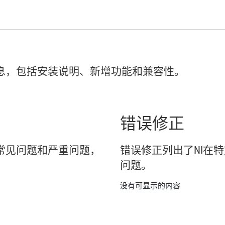
息，
包括
安装
说明、
新增
功能
和
兼容
性。
错误
修正
常见
问题
和
严重
问题，
错误
修正
列出
了
NI
在
特
问题。
没有可显示的内容