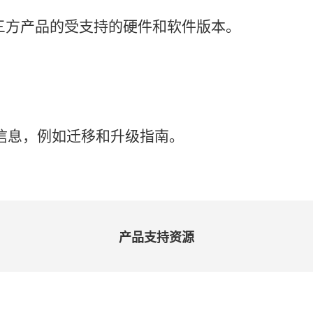
三
方
产品
的
受
支持
的
硬件
和
软件
版本。
信息，
例如
迁移
和
升级
指南。
产品
支持
资源