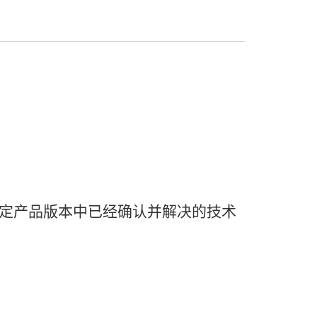
定
产品
版本
中
已经
确认
并
解决
的
技术