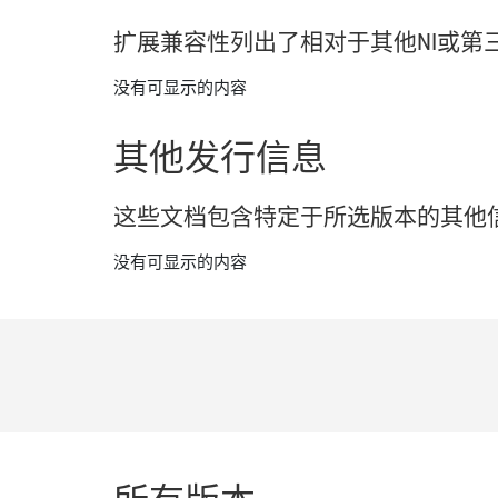
扩展
兼容
性
列出
了
相
对于
其他
NI
或
第
没有可显示的内容
其他
发行
信息
这些
文
档
包含
特定
于
所
选
版本
的
其他
没有可显示的内容