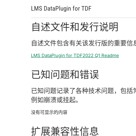
LMS DataPlugin for TDF
自述
文件
和
发行
说明
自述
文件
包含
有关
该
发行
版
的
重要
信
LMS DataPlugin for TDF2022 Q1 Readme
已知
问题
和
错误
已知
问题
记录
了
各种
技术
问题，
包括
例如
崩溃
或
挂
起。
没有可显示的内容
扩展
兼容
性
信息