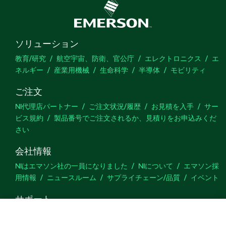
ソリューション
教育/研究
航空宇宙、防衛、官公庁
エレクトロニクス
エ
ネルギー
産業用機械
生命科学
半導体
モビリティ
ご注文
NI代理店パートナー
ご注文状況/履歴
お見積を入手
サー
ビス規約
製品番号でご注文されるか、見積りをお申込みくだ
さい
会社情報
NIはエマソン社の一員になりました
NIについて
エマソン採
用情報
ニュースルーム
サプライチェーン/品質
イベント
サポート
ダウンロード
製品ドキュメント
ディスカッションフォーラ
ム
製品のアクティブ化
サポートリクエスト
サイトに関