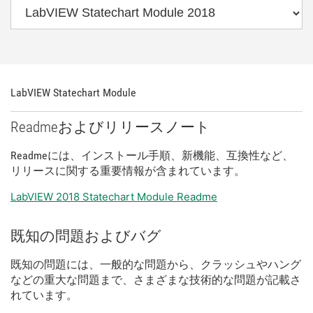
LabVIEW Statechart Module
Readme
および
リリース
ノート
Readme
に
は、
インストール
手順、
新
機能、
互換性
など、
リリース
に関する
重要
情報
が
含
まれ
てい
ます。
LabVIEW 2018 Statechart Module Readme
既知
の
問題
および
バグ
既知
の
問題
に
は、
一般
的
な
問題
から、
クラッシュ
や
ハング
など
の
重大
な
問題
まで、
さまざま
な
技術
的
な
問題
が
記載
さ
れ
てい
ます。