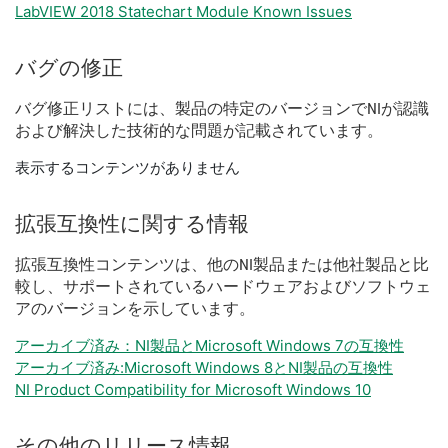
LabVIEW 2018 Statechart Module Known Issues
バグ
の
修正
バグ
修正
リスト
に
は、
製品
の
特定
の
バージョン
で
NI
が
認識
および
解決
した
技術
的
な
問題
が
記載
さ
れ
てい
ます。
表示するコンテンツがありません
拡張
互換性
に関する
情報
拡張
互換性
コンテンツ
は、
他の
NI
製品
または
他社
製品
と
比
較
し、
サポート
さ
れ
て
いる
ハードウェア
および
ソフトウェ
ア
の
バージョン
を
示し
てい
ます。
アーカイブ済み：NI製品とMicrosoft Windows 7の互換性
アーカイブ済み:Microsoft Windows 8とNI製品の互換性
NI Product Compatibility for Microsoft Windows 10
その他
の
リリース
情報