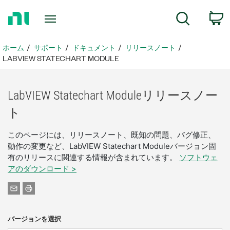
ホ
検索
ー
ム
ペ
ホーム
サポート
ドキュメント
リリースノート
ー
LABVIEW STATECHART MODULE
ジ
に
戻
LabVIEW Statechart Module
リリース
ノー
る
ト
このページには、リリースノート、既知の問題、バグ修正、
動作の変更など、LabVIEW Statechart Moduleバージョン固
有のリリースに関連する情報が含まれています。
ソフトウェ
アのダウンロード >
バージョンを選択