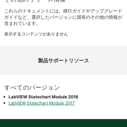
これらの
ドキュメント
に
は、
移行
ガイド
や
アップ
グレード
ガイド
など、
選択
した
バージョン
に
固有
の
その他
の
情報
が
含
まれ
てい
ます。
表示するコンテンツがありません
製品​サポート​リソース
すべて
の
バージョン
LabVIEW Statechart Module 2018
LabVIEW Statechart Module 2017