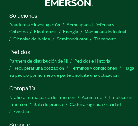
Soluciones
Academia e Investigación
Aeroespacial, Defensa y
Gobierno
Electrónica
Energía
Maquinaria Industrial
Ciencias de la vida
Semiconductor
Transporte
Pedidos
Partners de distribución de NI
Pedidos e Historial
Recuperar una cotización
Términos y condiciones
Haga
su pedido por número de parte o solicite una cotización
Compañía
NI ahora forma parte de Emerson
Acerca de
Empleos en
Emerson
Sala de prensa
Cadena logística / calidad
Eventos
Soporte
Descargas
Documentación de productos
Foros de