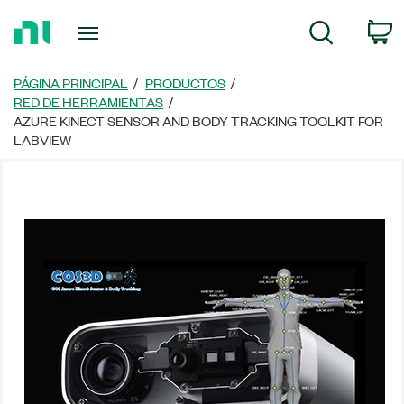
Regresar
C
Búsqueda
a
la
página
PÁGINA PRINCIPAL
PRODUCTOS
principal
RED DE HERRAMIENTAS
AZURE KINECT SENSOR AND BODY TRACKING TOOLKIT FOR
LABVIEW