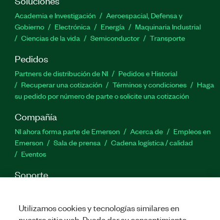
Soluciones
rastrear 32 puntos articulares del cuerpo humano
en tiempo real. Y proporciona capacidades de
Academia e Investigación
Aeroespacial, Defensa y
renderización en tiempo real y proporciona
Gobierno
Electrónica
Energía
Maquinaria Industrial
rutinas para estas funciones.
Ciencias de la vida
Semiconductor
Transporte
Pedidos
Número(s) de parte:
788654-35
Partners de distribución de NI
Pedidos e Historial
Recuperar una cotización
Términos y condiciones
Haga
su pedido por número de parte o solicite una cotización
Compañía
NI ahora forma parte de Emerson
Acerca de
Empleos en
Emerson
Sala de prensa
Cadena logística / calidad
Eventos
Soporte
Descargas
Documentación de productos
Foros de
discusión
Activar un producto
Enviar solicitud de servicio
Utilizamos cookies y tecnologías similares en
Comentarios
nuestro sitio web. Puede dar su consentimiento