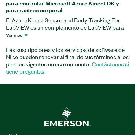
para controlar Microsoft Azure Kinect DK y
para rastreo corporal.
El Azure Kinect Sensor and Body Tracking For
LabVIEW es un complemento de LabVIEW para
controlar Microsoft Azure Kinect DK y para
Ver más
rastreo corporal.\nCon este complemento,
puede usar LabVIEW para acceder a los sensores
Las suscripciones y los servicios de software de
subyacentes (cámara de profundidad, cámara
NI se pueden renovar al final de sus términos a los
infrarroja, cámara RGB, acelerómetro,
precios vigentes en ese momento.
Contáctenos si
giroscopio) que controlan el hardware Azure
tiene preguntas.
Kinect DK y acceder a los parámetros de
calibración del sensor. Además, el complemento
también proporciona funciones como cámara de
profundidad y alineación de la cámara de color,
acceso directo a las nubes de puntos de color,
reconstrucción de mallas de nubes de puntos,
suavizado de mallas 3D, almacenamiento y
lectura de datos de mallas de colores, etc. Puede