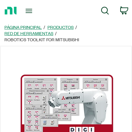
Regresar
C
Búsqueda
a
la
página
PÁGINA PRINCIPAL
PRODUCTOS
principal
RED DE HERRAMIENTAS
ROBOTICS TOOLKIT FOR MITSUBISHI