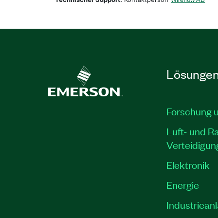
Lösunge
Forschung 
Luft- und R
Verteidigun
Elektronik
Energie
Industriean