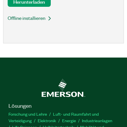
Herunterladen
Offline installieren
Lösungen
Forschung und Lehre
Luft- und Raumfahrt und
Verteidigung
Elektronik
Energie
Industrieanlagen
Life Sciences
Halbleitertechnik
Mobilität und