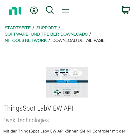
Zurück
Mein Konto
Suche
W
zur
Startseite
STARTSEITE
SUPPORT
SOFTWARE- UND TREIBER-DOWNLOADS
NI TOOLS NETWORK
DOWNLOAD DETAIL PAGE
ThingsSpot LabVIEW API
Ovak Technologies
Mit der ThingsSpot LabVIEW API können Sie NI-Controller mit der