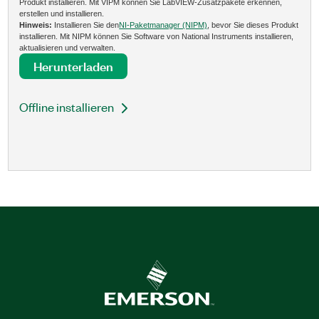
Produkt installieren. Mit VIPM können Sie LabVIEW-Zusatzpakete erkennen,
erstellen und installieren.
Hinweis:
Installieren Sie den
NI-Paketmanager (NIPM)
, bevor Sie dieses Produkt
installieren. Mit NIPM können Sie Software von National Instruments installieren,
aktualisieren und verwalten.
Herunterladen
Offline installieren