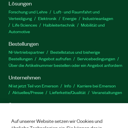
Lösungen
Forschung und Lehre
Luft- und Raumfahrt und
Verteidigung
Elektronik
Energie
Industrieanlagen
Life Sciences
Halbleitertechnik
Mobilität und
Automotive
Bestellungen
NI-Vertriebspartner
Bestellstatus und bisherige
Bestellungen
Angebot aufrufen
Servicebedingungen
Über die Artikelnummer bestellen oder ein Angebot anfordern
Unternehmen
NI ist jetzt Teil von Emerson
Info
Karriere bei Emerson
Aktuelles/Presse
Lieferkette/Qualität
Veranstaltungen
Support
Downloads
Produktdokumentation
Diskussionsforen
Produktaktivierung
Serviceanfrage stellen
Feedback
Auf unserer Website setzen wir Cookies und
zur Website
ähnliche Technologien ein. Sie können der in