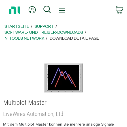
Zurück
Mein Konto
Suche
W
zur
Startseite
STARTSEITE
SUPPORT
SOFTWARE- UND TREIBER-DOWNLOADS
NI TOOLS NETWORK
DOWNLOAD DETAIL PAGE
Multiplot Master
LiveWires Automation, Ltd
Mit dem Multiplot Master können Sie mehrere analoge Signale