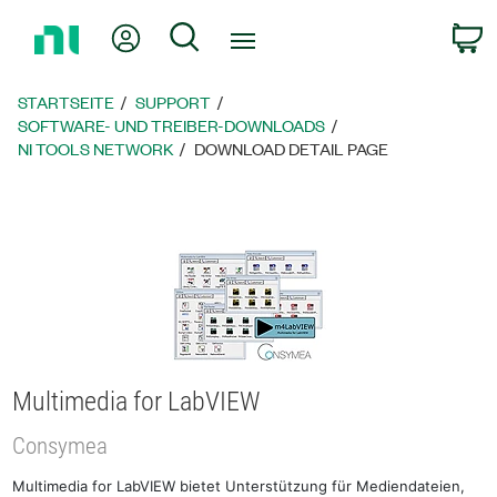
Zurück
Mein Konto
Suche
W
zur
Startseite
STARTSEITE
SUPPORT
SOFTWARE- UND TREIBER-DOWNLOADS
NI TOOLS NETWORK
DOWNLOAD DETAIL PAGE
Multimedia for LabVIEW
Consymea
Multimedia for LabVIEW bietet Unterstützung für Mediendateien,