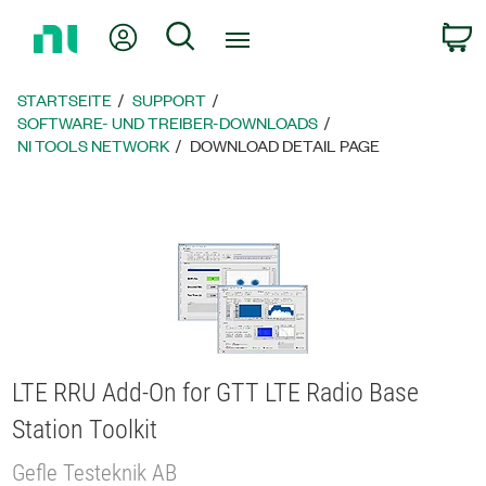
Zurück
Mein Konto
Suche
W
zur
Startseite
STARTSEITE
SUPPORT
SOFTWARE- UND TREIBER-DOWNLOADS
NI TOOLS NETWORK
DOWNLOAD DETAIL PAGE
LTE RRU Add-On for GTT LTE Radio Base
Station Toolkit
Gefle Testeknik AB