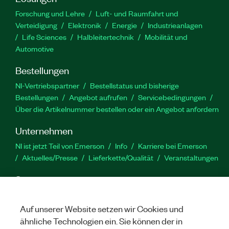
Forschung und Lehre
Luft- und Raumfahrt und
Verteidigung
Elektronik
Energie
Industrieanlagen
Life Sciences
Halbleitertechnik
Mobilität und
Automotive
Bestellungen
NI-Vertriebspartner
Bestellstatus und bisherige
Bestellungen
Angebot aufrufen
Servicebedingungen
Über die Artikelnummer bestellen oder ein Angebot anfordern
Unternehmen
NI ist jetzt Teil von Emerson
Info
Karriere bei Emerson
Aktuelles/Presse
Lieferkette/Qualität
Veranstaltungen
Support
Downloads
Produktdokumentation
Diskussionsforen
Produktaktivierung
Serviceanfrage stellen
Feedback
Auf unserer Website setzen wir Cookies und
zur Website
ähnliche Technologien ein. Sie können der in