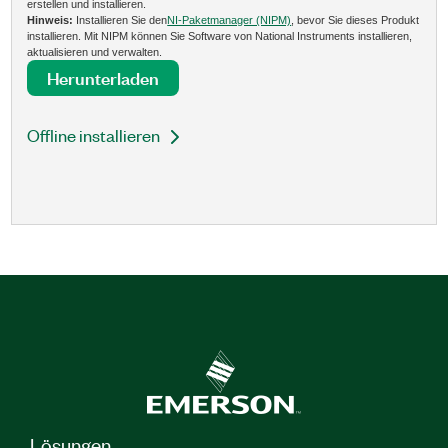
erstellen und installieren.
Hinweis:
Installieren Sie den
NI-Paketmanager (NIPM)
, bevor Sie dieses Produkt
installieren. Mit NIPM können Sie Software von National Instruments installieren,
aktualisieren und verwalten.
Herunterladen
Offline installieren
Lösungen