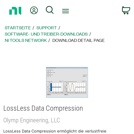
Zurück
Mein Konto
Suche
W
zur
Startseite
STARTSEITE
SUPPORT
SOFTWARE- UND TREIBER-DOWNLOADS
NI TOOLS NETWORK
DOWNLOAD DETAIL PAGE
LossLess Data Compression
Olymp Engineering, LLC
LossLess Data Compression ermöglicht die verlustfreie