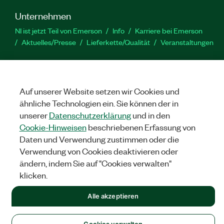
Unternehmen
NI ist jetzt Teil von Emerson
Info
Karriere bei Emerson
Aktuelles/Presse
Lieferkette/Qualität
Veranstaltungen
Support
Downloads
Produktdokumentation
Diskussionsforen
Produktaktivierung
Serviceanfrage stellen
Feedback
Auf unserer Website setzen wir Cookies und
zur Website
ähnliche Technologien ein. Sie können der in
unserer
Datenschutzerklärung
und in den
Cookie-Hinweisen
beschriebenen Erfassung von
YouTube
Twitter
Facebook
Linked
In
Daten und Verwendung zustimmen oder die
Verwendung von Cookies deaktivieren oder
ändern, indem Sie auf "Cookies verwalten"
©
NATIONAL INSTRUMENTS CORP. ALLE RECHTE VORBEHALTEN.
klicken.
RECHTLICHE HINWEISE
|
IMPRINT
|
DATENSCHUTZ
|
Cookies
Alle akzeptieren
verwalten