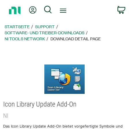
Zurück
Mein Konto
Suche
W
zur
Startseite
STARTSEITE
SUPPORT
SOFTWARE- UND TREIBER-DOWNLOADS
NI TOOLS NETWORK
DOWNLOAD DETAIL PAGE
Icon Library Update Add-On
NI
Das Icon Library Update Add-On bietet vorgefertigte Symbole und