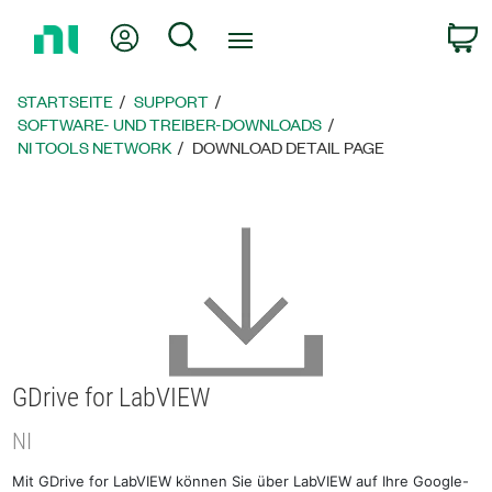
Zurück
Mein Konto
Suche
W
zur
Startseite
STARTSEITE
SUPPORT
SOFTWARE- UND TREIBER-DOWNLOADS
NI TOOLS NETWORK
DOWNLOAD DETAIL PAGE
GDrive for LabVIEW
NI
Mit GDrive for LabVIEW können Sie über LabVIEW auf Ihre Google-