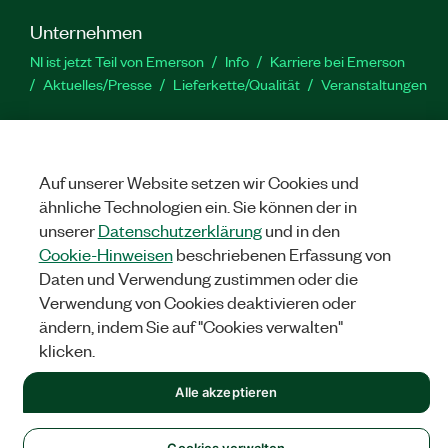
Unternehmen
NI ist jetzt Teil von Emerson
Info
Karriere bei Emerson
Aktuelles/Presse
Lieferkette/Qualität
Veranstaltungen
Support
Downloads
Produktdokumentation
Diskussionsforen
Produktaktivierung
Serviceanfrage stellen
Feedback
Auf unserer Website setzen wir Cookies und
zur Website
ähnliche Technologien ein. Sie können der in
unserer
Datenschutzerklärung
und in den
Cookie-Hinweisen
beschriebenen Erfassung von
YouTube
Twitter
Facebook
Linked
In
Daten und Verwendung zustimmen oder die
Verwendung von Cookies deaktivieren oder
ändern, indem Sie auf "Cookies verwalten"
©
NATIONAL INSTRUMENTS CORP. ALLE RECHTE VORBEHALTEN.
klicken.
RECHTLICHE HINWEISE
|
IMPRINT
|
DATENSCHUTZ
|
Cookies
Alle akzeptieren
verwalten