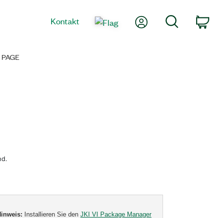
Mein Konto
Suche
Kontakt
Wa
 PAGE
nd.
Hinweis:
Installieren Sie den
JKI VI Package Manager