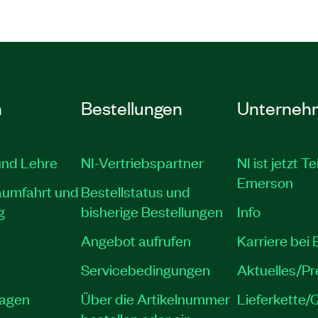
n
Bestellungen
Unterneh
und Lehre
NI-Vertriebspartner
NI ist jetzt Te
Emerson
aumfahrt und
Bestellstatus und
g
bisherige Bestellungen
Info
Angebot aufrufen
Karriere bei
Servicebedingungen
Aktuelles/P
lagen
Über die Artikelnummer
Lieferkette/Q