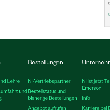
D
B
n
Bestellungen
Unterneh
und Lehre
NI-Vertriebspartner
NI ist jetzt Te
Emerson
aumfahrt und
Bestellstatus und
g
bisherige Bestellungen
Info
Angebot aufrufen
Karriere bei