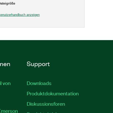
ateigröße
enutzerhandbuch anzeigen
men
Support
il von
Downloads
Produktdokumentation
Diskussionsforen
 Emerson