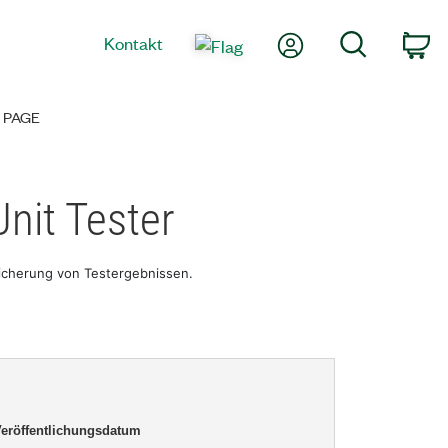
Mein Konto
Suche
Kontakt
Wa
 PAGE
nit Tester
icherung von Testergebnissen.
eröffentlichungsdatum