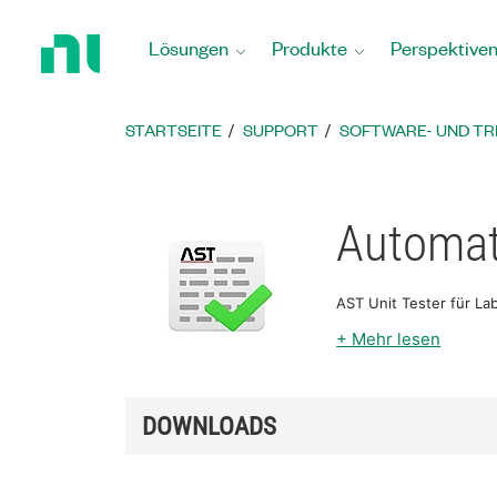
Zurück
zur
Lösungen
Produkte
Perspektive
Startseite
STARTSEITE
SUPPORT
SOFTWARE- UND T
Automat
AST Unit Tester für L
+ Mehr lesen
DOWNLOADS