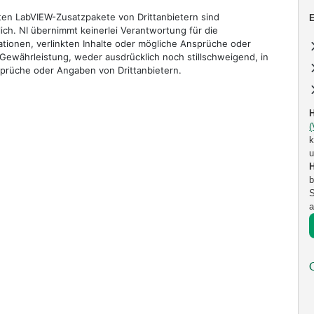
nten LabVIEW-Zusatzpakete von Drittanbietern sind
E
tlich. NI übernimmt keinerlei Verantwortung für die
ationen, verlinkten Inhalte oder mögliche Ansprüche oder
 Gewährleistung, weder ausdrücklich noch stillschweigend, in
sprüche oder Angaben von Drittanbietern.
k
u
b
S
a