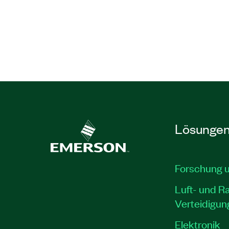
Lösunge
Forschung 
Luft- und R
Verteidigun
Elektronik