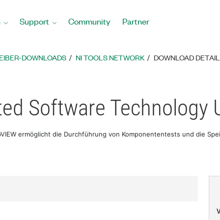
n
Support
Community
Partner
REIBER-DOWNLOADS
NI TOOLS NETWORK
DOWNLOAD DETAIL
ed Software Technology U
abVIEW ermöglicht die Durchführung von Komponententests und die Spe
V