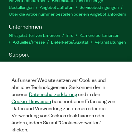
NI-Vertriebspartner
Bestellstatus und bisherige
Bestellungen
Angebot aufrufen
Servicebedingungen
Über die Artikelnummer bestellen oder ein Angebot anfordern
Unternehmen
NI ist jetzt Teil von Emerson
Info
Karriere bei Emerson
Aktuelles/Presse
Lieferkette/Qualität
Veranstaltungen
Support
Downloads
Produktdokumentation
Diskussionsforen
Produktaktivierung
Serviceanfrage stellen
Feedback
zur Website
Auf unserer Website setzen wir Cookies und
ähnliche Technologien ein. Sie können der in
unserer
Datenschutzerklärung
und in den
YouTube
Twitter
Facebook
Linked
In
Cookie-Hinweisen
beschriebenen Erfassung von
Daten und Verwendung zustimmen oder die
Verwendung von Cookies deaktivieren oder
©
NATIONAL INSTRUMENTS CORP. ALLE RECHTE VORBEHALTEN.
ändern, indem Sie auf "Cookies verwalten"
klicken.
RECHTLICHE HINWEISE
|
IMPRINT
|
DATENSCHUTZ
|
Cookies