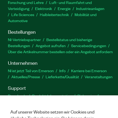
Forschung und Lehre
Luft- und Raumfahrt und
Verteidigung
Elektronik
Energie
Industrieanlagen
Life Sciences
Halbleitertechnik
Mobilität und
Automotive
Bestellungen
NI-Vertriebspartner
Bestellstatus und bisherige
Bestellungen
Angebot aufrufen
Servicebedingungen
Über die Artikelnummer bestellen oder ein Angebot anfordern
Unternehmen
NI ist jetzt Teil von Emerson
Info
Karriere bei Emerson
Aktuelles/Presse
Lieferkette/Qualität
Veranstaltungen
Support
Downloads
Produktdokumentation
Diskussionsforen
Produktaktivierung
Serviceanfrage stellen
Feedback
zur Website
Auf unserer Website setzen wir Cookies und