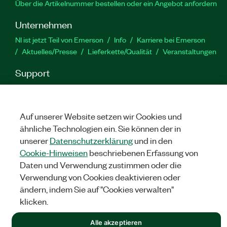
Über die Artikelnummer bestellen oder ein Angebot anfordern
Unternehmen
NI ist jetzt Teil von Emerson
Info
Karriere bei Emerson
Aktuelles/Presse
Lieferkette/Qualität
Veranstaltungen
Support
Downloads
Produktdokumentation
Diskussionsforen
Produktaktivierung
Serviceanfrage stellen
Feedback
zur Website
Auf unserer Website setzen wir Cookies und
ähnliche Technologien ein. Sie können der in
unserer
Datenschutzerklärung
und in den
YouTube
Twitter
Facebook
Linked
In
Cookie-Hinweisen
beschriebenen Erfassung von
Daten und Verwendung zustimmen oder die
Verwendung von Cookies deaktivieren oder
©
NATIONAL INSTRUMENTS CORP. ALLE RECHTE VORBEHALTEN.
ändern, indem Sie auf "Cookies verwalten"
klicken.
RECHTLICHE HINWEISE
|
IMPRINT
|
DATENSCHUTZ
|
Cookies
verwalten
Alle akzeptieren