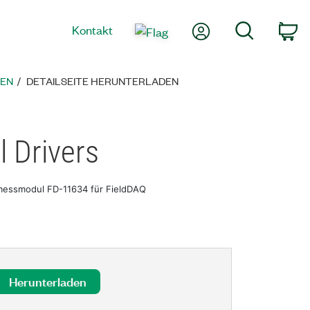
Mein Konto
Suche
Kontakt
Wa
TEN
DETAILSEITE HERUNTERLADEN
 Drivers
nmessmodul FD-11634 für FieldDAQ
Herunterladen