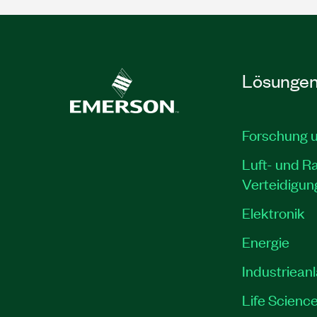
Lösunge
Forschung 
Luft- und R
Verteidigun
Elektronik
Energie
Industriean
Life Scienc