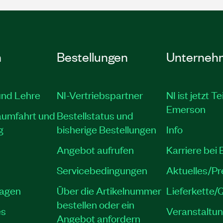
n
Bestellungen
Unterneh
und Lehre
NI-Vertriebspartner
NI ist jetzt Te
Emerson
aumfahrt und
Bestellstatus und
g
bisherige Bestellungen
Info
Angebot aufrufen
Karriere bei
Servicebedingungen
Aktuelles/P
lagen
Über die Artikelnummer
Lieferkette/Q
bestellen oder ein
es
Veranstaltu
Angebot anfordern