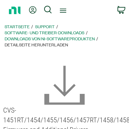
Zurück
Mein Konto
Suche
W
zur
Startseite
STARTSEITE
SUPPORT
SOFTWARE- UND TREIBER-DOWNLOADS
DOWNLOADS VON NI-SOFTWAREPRODUKTEN
DETAILSEITE HERUNTERLADEN
CVS-
1451RT/1454/1455/1456/1457RT/1458/145