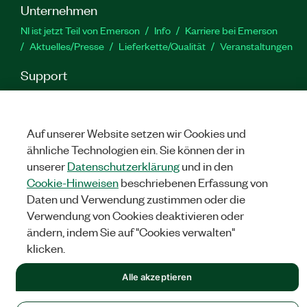
Unternehmen
NI ist jetzt Teil von Emerson
Info
Karriere bei Emerson
Aktuelles/Presse
Lieferkette/Qualität
Veranstaltungen
Support
Downloads
Produktdokumentation
Diskussionsforen
Produktaktivierung
Serviceanfrage stellen
Feedback
zur Website
Auf unserer Website setzen wir Cookies und
ähnliche Technologien ein. Sie können der in
unserer
Datenschutzerklärung
und in den
YouTube
Twitter
Facebook
Linked
In
Cookie-Hinweisen
beschriebenen Erfassung von
Daten und Verwendung zustimmen oder die
Verwendung von Cookies deaktivieren oder
©
NATIONAL INSTRUMENTS CORP. ALLE RECHTE VORBEHALTEN.
ändern, indem Sie auf "Cookies verwalten"
klicken.
RECHTLICHE HINWEISE
|
IMPRINT
|
DATENSCHUTZ
|
Cookies
verwalten
Alle akzeptieren