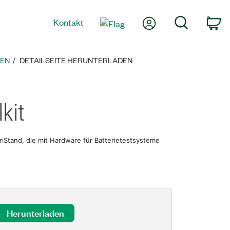
Mein Konto
Suche
Kontakt
Wa
TEN
DETAILSEITE HERUNTERLADEN
kit
iStand, die mit Hardware für Batterietestsysteme
Herunterladen