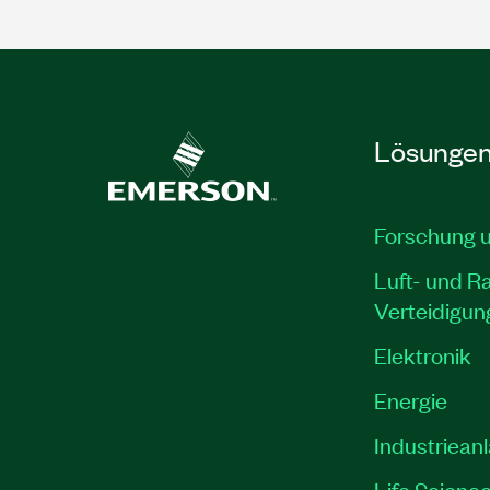
Lösunge
Forschung 
Luft- und R
Verteidigun
Elektronik
Energie
Industriean
Life Scienc