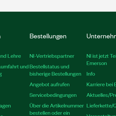
n
Bestellungen
Unterneh
und Lehre
NI-Vertriebspartner
NI ist jetzt Te
Emerson
aumfahrt und
Bestellstatus und
g
bisherige Bestellungen
Info
Angebot aufrufen
Karriere bei
Servicebedingungen
Aktuelles/P
lagen
Über die Artikelnummer
Lieferkette/Q
bestellen oder ein
es
Veranstaltu