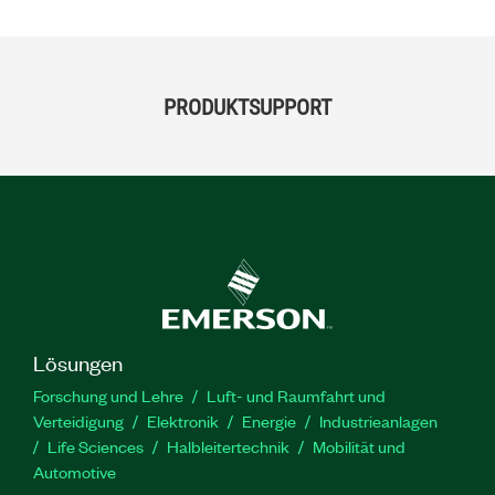
PRODUKTSUPPORT
Lösungen
Forschung und Lehre
Luft- und Raumfahrt und
Verteidigung
Elektronik
Energie
Industrieanlagen
Life Sciences
Halbleitertechnik
Mobilität und
Automotive