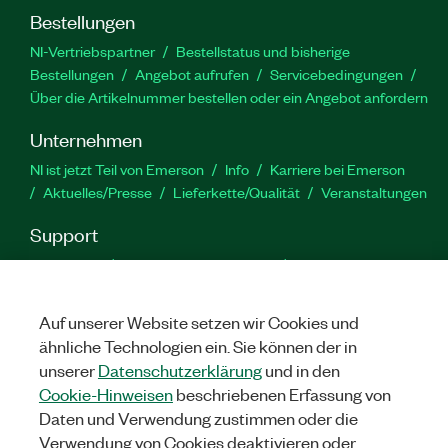
Bestellungen
NI-Vertriebspartner
Bestellstatus und bisherige
Bestellungen
Angebot aufrufen
Servicebedingungen
Über die Artikelnummer bestellen oder ein Angebot anfordern
Unternehmen
NI ist jetzt Teil von Emerson
Info
Karriere bei Emerson
Aktuelles/Presse
Lieferkette/Qualität
Veranstaltungen
Support
Downloads
Produktdokumentation
Diskussionsforen
Produktaktivierung
Serviceanfrage stellen
Feedback
zur Website
Auf unserer Website setzen wir Cookies und
ähnliche Technologien ein. Sie können der in
unserer
Datenschutzerklärung
und in den
YouTube
Twitter
Facebook
Linked
In
Cookie-Hinweisen
beschriebenen Erfassung von
Daten und Verwendung zustimmen oder die
Verwendung von Cookies deaktivieren oder