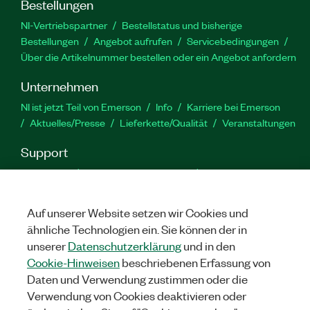
Bestellungen
NI-Vertriebspartner
Bestellstatus und bisherige
Bestellungen
Angebot aufrufen
Servicebedingungen
Über die Artikelnummer bestellen oder ein Angebot anfordern
Unternehmen
NI ist jetzt Teil von Emerson
Info
Karriere bei Emerson
Aktuelles/Presse
Lieferkette/Qualität
Veranstaltungen
Support
Downloads
Produktdokumentation
Diskussionsforen
Produktaktivierung
Serviceanfrage stellen
Feedback
zur Website
Auf unserer Website setzen wir Cookies und
ähnliche Technologien ein. Sie können der in
unserer
Datenschutzerklärung
und in den
YouTube
Twitter
Facebook
Linked
In
Cookie-Hinweisen
beschriebenen Erfassung von
Daten und Verwendung zustimmen oder die
Verwendung von Cookies deaktivieren oder
©
NATIONAL INSTRUMENTS CORP. ALLE RECHTE VORBEHALTEN.