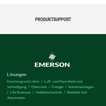
PRODUKTSUPPORT
Lösungen
Forschung und Lehre
Luft- und Raumfahrt und
Verteidigung
Elektronik
Energie
Industrieanlagen
Life Sciences
Halbleitertechnik
Mobilität und
Automotive