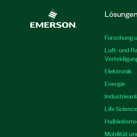
Lösunge
Forschung 
Luft- und R
Verteidigun
Elektronik
Energie
Industriean
Life Scienc
Halbleitert
Mobilität un