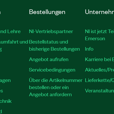
n
Bestellungen
Unterneh
und Lehre
NI-Vertriebspartner
NI ist jetzt Te
Emerson
aumfahrt und
Bestellstatus und
g
bisherige Bestellungen
Info
Angebot aufrufen
Karriere bei
Servicebedingungen
Aktuelles/P
lagen
Über die Artikelnummer
Lieferkette/Q
bestellen oder ein
es
Veranstaltu
Angebot anfordern
echnik
d