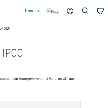
Mein Konto
Suche
Kontakt
Wa
LADEN
r IPCC
atendateien (Intergovernmental Panel on Climate