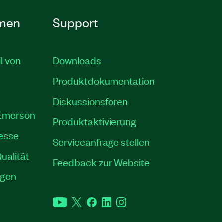
men
Support
il von
Downloads
Produktdokumentation
Diskussionsforen
 Emerson
Produktaktivierung
resse
Serviceanfrage stellen
ualität
Feedback zur Website
ngen
YouTube
Twitter
Facebook
LinkedIn
Instagram