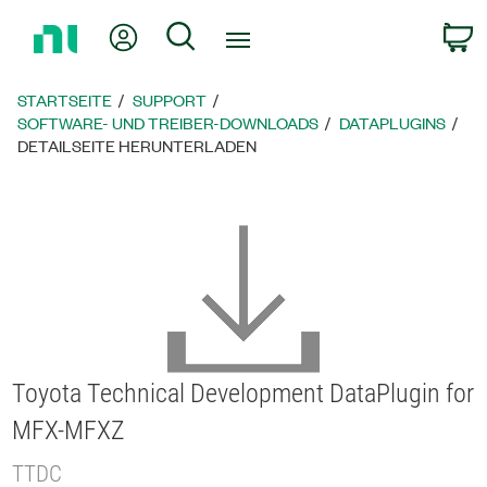
Zurück
Mein Konto
Suche
W
zur
Startseite
STARTSEITE
SUPPORT
SOFTWARE- UND TREIBER-DOWNLOADS
DATAPLUGINS
DETAILSEITE HERUNTERLADEN
Toyota Technical Development DataPlugin for
MFX-MFXZ
TTDC