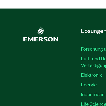
Lösunge
Forschung 
Luft- und R
Verteidigun
Elektronik
Energie
Industriean
Life Scienc