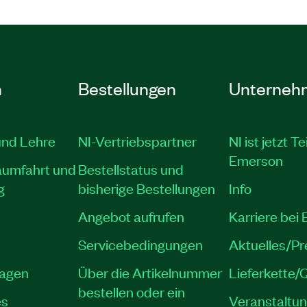
n
Bestellungen
Unterneh
und Lehre
NI-Vertriebspartner
NI ist jetzt Te
Emerson
aumfahrt und
Bestellstatus und
g
bisherige Bestellungen
Info
Angebot aufrufen
Karriere bei
Servicebedingungen
Aktuelles/P
lagen
Über die Artikelnummer
Lieferkette/Q
bestellen oder ein
es
Veranstaltu