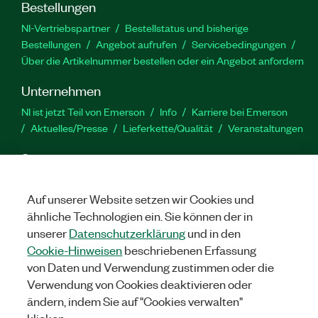
Bestellungen
NI-Vertriebspartner
Bestellstatus und bisherige
Bestellungen
Angebot aufrufen
Servicebedingungen
Über die Artikelnummer bestellen oder ein Angebot anfordern
Unternehmen
NI ist jetzt Teil von Emerson
Info
Karriere bei Emerson
Aktuelles/Presse
Lieferkette/Qualität
Veranstaltungen
Support
Downloads
Produktdokumentation
Diskussionsforen
Produktaktivierung
Serviceanfrage stellen
Feedback
Auf unserer Website setzen wir Cookies und
zur Website
ähnliche Technologien ein. Sie können der in
unserer
Datenschutzerklärung
und in den
Cookie-Hinweisen
beschriebenen Erfassung
YouTube
Twitter
Facebook
Linked
In
von Daten und Verwendung zustimmen oder die
Verwendung von Cookies deaktivieren oder
ändern, indem Sie auf "Cookies verwalten"
©
2026
NATIONAL INSTRUMENTS CORP. ALLE RECHTE