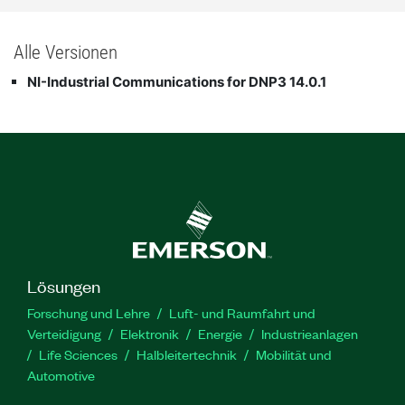
Alle Versionen
NI-Industrial Communications for DNP3 14.0.1
Lösungen
Forschung und Lehre
Luft- und Raumfahrt und
Verteidigung
Elektronik
Energie
Industrieanlagen
Life Sciences
Halbleitertechnik
Mobilität und
Automotive