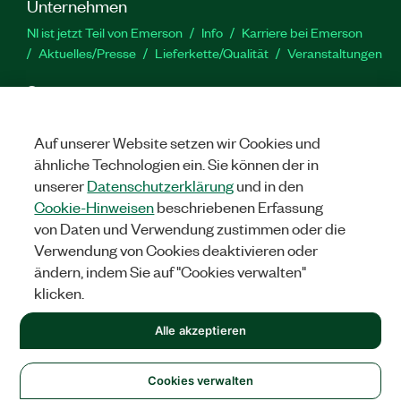
Unternehmen
NI ist jetzt Teil von Emerson
Info
Karriere bei Emerson
Aktuelles/Presse
Lieferkette/Qualität
Veranstaltungen
Support
Downloads
Produktdokumentation
Diskussionsforen
Produktaktivierung
Serviceanfrage stellen
Feedback
Auf unserer Website setzen wir Cookies und
zur Website
ähnliche Technologien ein. Sie können der in
unserer
Datenschutzerklärung
und in den
Cookie-Hinweisen
beschriebenen Erfassung
YouTube
Twitter
Facebook
Linked
In
von Daten und Verwendung zustimmen oder die
Verwendung von Cookies deaktivieren oder
ändern, indem Sie auf "Cookies verwalten"
©
2026
NATIONAL INSTRUMENTS CORP. ALLE RECHTE
klicken.
VORBEHALTEN.
+1 877 388 1952
Alle akzeptieren
RECHTLICHE HINWEISE
|
IMPRINT
|
DATENSCHUTZ
|
Cookies
verwalten
United States
Cookies verwalten