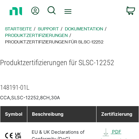
Zurück
Mein Konto
Suche
W
zur
Startseite
STARTSEITE
SUPPORT
DOKUMENTATION
PRODUKTZERTIFIZIERUNGEN
PRODUKTZERTIFIZIERUNGEN FÜR SLSC-12252
Produktzertifizierungen für SLSC-12252
148191-01L
CCA,SLSC-12252,8CH,30A
Symbol
Beschreibung
Zertifizierung
PDF
EU & UK Declarations of
Conformity (DoC)