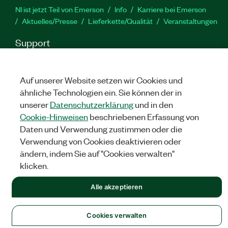
NI ist jetzt Teil von Emerson
Info
Karriere bei Emerson
Aktuelles/Presse
Lieferkette/Qualität
Veranstaltungen
Support
Downloads
Produktdokumentation
Diskussionsforen
Produktaktivierung
Serviceanfrage stellen
Feedback
Auf unserer Website setzen wir Cookies und
zur Website
ähnliche Technologien ein. Sie können der in
unserer
Datenschutzerklärung
und in den
YouTube
Twitter
Facebook
Linked
In
Cookie-Hinweisen
beschriebenen Erfassung von
Daten und Verwendung zustimmen oder die
Verwendung von Cookies deaktivieren oder
ändern, indem Sie auf "Cookies verwalten"
©
NATIONAL INSTRUMENTS CORP. ALLE RECHTE VORBEHALTEN.
klicken.
RECHTLICHE HINWEISE
|
IMPRINT
|
DATENSCHUTZ
|
Cookies
verwalten
Alle akzeptieren
Cookies verwalten