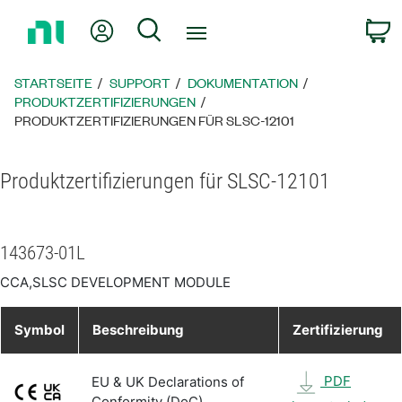
Zurück
Mein Konto
Suche
W
zur
Startseite
STARTSEITE
SUPPORT
DOKUMENTATION
PRODUKTZERTIFIZIERUNGEN
PRODUKTZERTIFIZIERUNGEN FÜR SLSC-12101
Produktzertifizierungen für SLSC-12101
143673-01L
CCA,SLSC DEVELOPMENT MODULE
Symbol
Beschreibung
Zertifizierung
PDF
EU & UK Declarations of
Conformity (DoC)