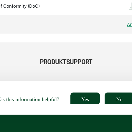
of Conformity (DoC)
An
PRODUKTSUPPORT
Yes
No
s this information helpful?