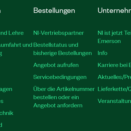
n
Bestellungen
Unterneh
und Lehre
NI-Vertriebspartner
NI ist jetzt Te
Emerson
aumfahrt und
Bestellstatus und
g
bisherige Bestellungen
Info
Angebot aufrufen
Karriere bei
Servicebedingungen
Aktuelles/P
lagen
Über die Artikelnummer
Lieferkette/Q
bestellen oder ein
es
Veranstaltu
Angebot anfordern
echnik
d