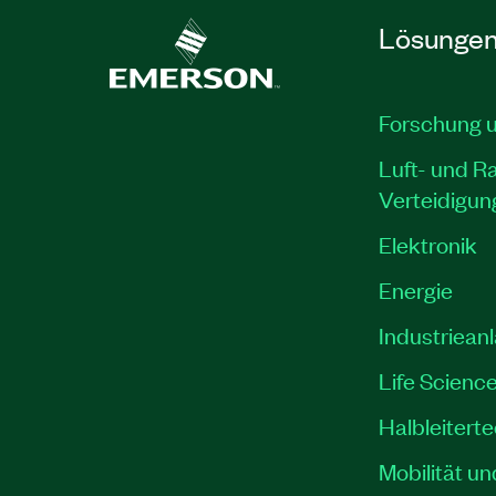
Lösunge
Forschung 
Luft- und R
Verteidigun
Elektronik
Energie
Industriean
Life Scienc
Halbleitert
Mobilität un