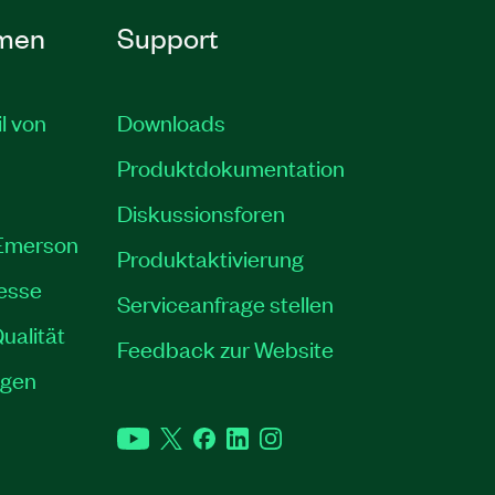
men
Support
il von
Downloads
Produktdokumentation
Diskussionsforen
 Emerson
Produktaktivierung
resse
Serviceanfrage stellen
ualität
Feedback zur Website
ngen
YouTube
Twitter
Facebook
LinkedIn
Instagram