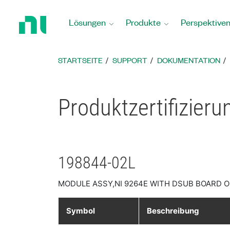
Zurück
zur
Lösungen
Produkte
Perspektive
Startseite
STARTSEITE
SUPPORT
DOKUMENTATION
Produktzertifizier
198844-02L
MODULE ASSY,NI 9264E WITH DSUB BOARD O
Symbol
Beschreibung