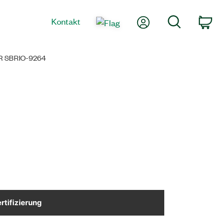
Mein Konto
Suche
Kontakt
Wa
R SBRIO-9264
rtifizierung