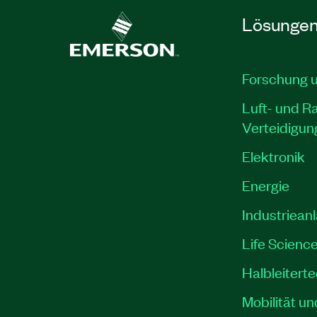
Lösunge
Forschung 
Luft- und R
Verteidigun
Elektronik
Energie
Industriean
Life Scienc
Halbleitert
Mobilität un