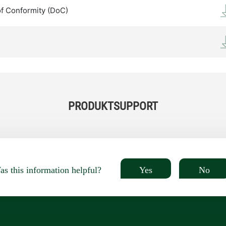
of Conformity (DoC)
PRODUKTSUPPORT
Yes
No
s this information helpful?