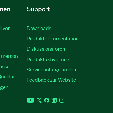
men
Support
il von
Downloads
Produktdokumentation
Diskussionsforen
 Emerson
Produktaktivierung
resse
Serviceanfrage stellen
ualität
Feedback zur Website
ngen
YouTube
Twitter
Facebook
LinkedIn
Instagram