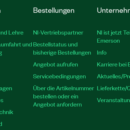
n
Bestellungen
Unterneh
und Lehre
NI-Vertriebspartner
NI ist jetzt Te
Emerson
aumfahrt und
Bestellstatus und
g
bisherige Bestellungen
Info
Angebot aufrufen
Karriere bei
Servicebedingungen
Aktuelles/P
lagen
Über die Artikelnummer
Lieferkette/Q
bestellen oder ein
es
Veranstaltu
Angebot anfordern
echnik
d