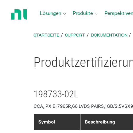
Zurück
zur
Lösungen
Produkte
Perspektive
Startseite
STARTSEITE
SUPPORT
DOKUMENTATION
Produktzertifizier
198733-02L
CCA, PXIE-7965R,66 LVDS PAIRS,1GB/S,5VSX
Symbol
Beschreibung