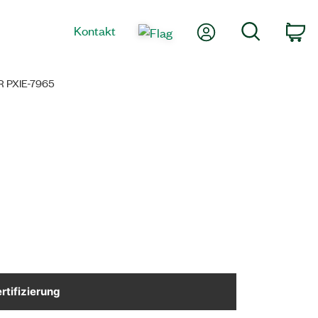
Mein Konto
Suche
Kontakt
Wa
 PXIE-7965
rtifizierung