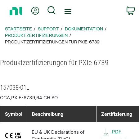
Zurück
Mein Konto
Suche
W
zur
Startseite
STARTSEITE
SUPPORT
DOKUMENTATION
PRODUKTZERTIFIZIERUNGEN
PRODUKTZERTIFIZIERUNGEN FÜR PXIE-6739
Produktzertifizierungen für PXIe-6739
157038-01L
CCA,PXIE-6739,64 CH AO
Symbol
Beschreibung
Zertifizierung
PDF
EU & UK Declarations of
Conformity (DoC)