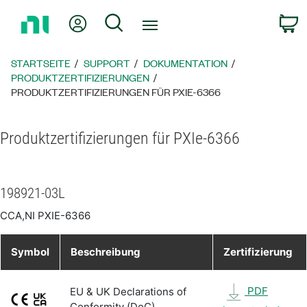
Zurück
Mein Konto
Suche
W
zur
Startseite
STARTSEITE
SUPPORT
DOKUMENTATION
PRODUKTZERTIFIZIERUNGEN
PRODUKTZERTIFIZIERUNGEN FÜR PXIE-6366
Produktzertifizierungen für PXIe-6366
198921-03L
CCA,NI PXIE-6366
Symbol
Beschreibung
Zertifizierung
PDF
EU & UK Declarations of
Conformity (DoC)