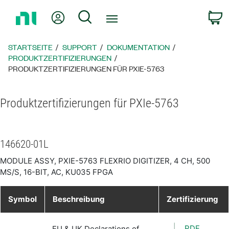
Zurück
Mein Konto
Suche
W
zur
Startseite
STARTSEITE
SUPPORT
DOKUMENTATION
PRODUKTZERTIFIZIERUNGEN
PRODUKTZERTIFIZIERUNGEN FÜR PXIE-5763
Produktzertifizierungen für PXIe-5763
146620-01L
MODULE ASSY, PXIE-5763 FLEXRIO DIGITIZER, 4 CH, 500
MS/S, 16-BIT, AC, KU035 FPGA
Symbol
Beschreibung
Zertifizierung
PDF
EU & UK Declarations of