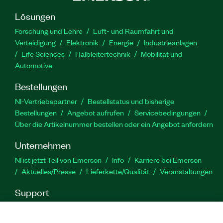
Lösungen
Forschung und Lehre
Luft- und Raumfahrt und
Verteidigung
Elektronik
Energie
Industrieanlagen
Life Sciences
Halbleitertechnik
Mobilität und
Automotive
Bestellungen
NI-Vertriebspartner
Bestellstatus und bisherige
Bestellungen
Angebot aufrufen
Servicebedingungen
Über die Artikelnummer bestellen oder ein Angebot anfordern
Unternehmen
NI ist jetzt Teil von Emerson
Info
Karriere bei Emerson
Aktuelles/Presse
Lieferkette/Qualität
Veranstaltungen
Support
Downloads
Produktdokumentation
Diskussionsforen
Produktaktivierung
Serviceanfrage stellen
Feedback