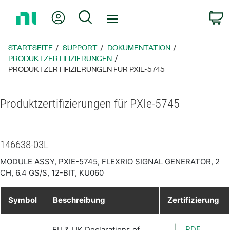
Zurück
Mein Konto
Suche
W
zur
Startseite
STARTSEITE
SUPPORT
DOKUMENTATION
PRODUKTZERTIFIZIERUNGEN
PRODUKTZERTIFIZIERUNGEN FÜR PXIE-5745
Produktzertifizierungen für PXIe-5745
146638-03L
MODULE ASSY, PXIE-5745, FLEXRIO SIGNAL GENERATOR, 2
CH, 6.4 GS/S, 12-BIT, KU060
Symbol
Beschreibung
Zertifizierung
PDF
EU & UK Declarations of