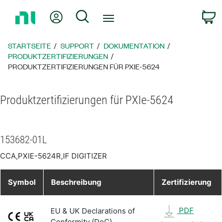
Zurück
Mein Konto
Suche
W
zur
Startseite
STARTSEITE
SUPPORT
DOKUMENTATION
PRODUKTZERTIFIZIERUNGEN
PRODUKTZERTIFIZIERUNGEN FÜR PXIE-5624
Produktzertifizierungen für PXIe-5624
153682-01L
CCA,PXIE-5624R,IF DIGITIZER
Symbol
Beschreibung
Zertifizierung
PDF
EU & UK Declarations of
Conformity (DoC)