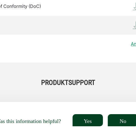
of Conformity (DoC)
An
PRODUKTSUPPORT
Yes
No
s this information helpful?