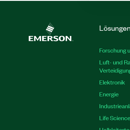
Lösunge
Forschung 
Luft- und R
Verteidigun
Elektronik
Energie
Industriean
Life Scienc
Halbleitert