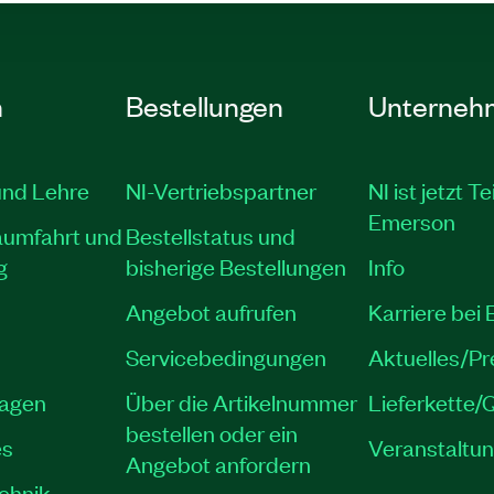
n
Bestellungen
Unterneh
und Lehre
NI-Vertriebspartner
NI ist jetzt Te
Emerson
aumfahrt und
Bestellstatus und
g
bisherige Bestellungen
Info
Angebot aufrufen
Karriere bei
Servicebedingungen
Aktuelles/P
lagen
Über die Artikelnummer
Lieferkette/Q
bestellen oder ein
es
Veranstaltu
Angebot anfordern
echnik